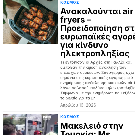
ΚΟΣΜΟΣ
Ανακαλούνται air
fryers –
Προειδοποίηση στ
ευρωπαϊκές αγορ
για κίνδυνο
ηλεκτροπληξίας
Tι εντόπισαν οι Αρχές στη Γαλλία και
διέταξαν την άμεση ανάκληση των
επίμαχων συσκευών. Συναγερμός έχει
σημάνει στις ευρωπαϊκές αγορές μετά 
ενημέρωσης ανάκλησης συσκευών air f
λόγω σοβαρού κινδύνου ηλεκτροπληξί
Σύμφωνα με την ενημέρωση που εξέδ
το δελτίο για τα µη
Απριλίου 16, 2026
ΚΟΣΜΟΣ
Μακελειό στην
Τουρκία: Με