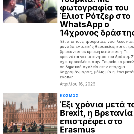
φωτογραφία του
Έλιοτ Ρότζερ στο
WhatsApp ο
14χρονος δράστη
Έξι από τους τραυματίες νοσηλεύονται
μονάδα εντατικής θεραπείας και οι τρε
βρίσκονται σε κρίσιμη κατάσταση. Τι
ερευνάται για το κίνητρο του δράστη. 
έχει προκαλέσει στην Τουρκία το μακε
σε δημοτικό σχολείο στην επαρχία
Καχραμάνμαρας, μόλις μία ημέρα μετά
ένοπλη
Απριλίου 16, 2026
ΚΟΣΜΟΣ
Έξι χρόνια μετά τ
Brexit, η Βρετανία
επιστρέφει στο
Erasmus