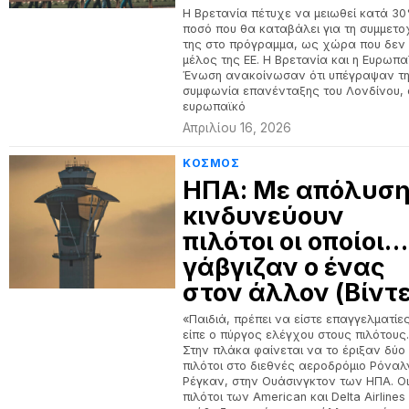
Η Βρετανία πέτυχε να μειωθεί κατά 3
ποσό που θα καταβάλει για τη συμμετο
της στο πρόγραμμα, ως χώρα που δεν 
μέλος της ΕΕ. Η Βρετανία και η Ευρωπα
Ένωση ανακοίνωσαν ότι υπέγραψαν τ
συμφωνία επανένταξης του Λονδίνου, 
ευρωπαϊκό
Απριλίου 16, 2026
ΚΟΣΜΟΣ
ΗΠΑ: Με απόλυσ
κινδυνεύουν
πιλότοι οι οποίοι…
γάβγιζαν ο ένας
στον άλλον (Βίντ
«Παιδιά, πρέπει να είστε επαγγελματίε
είπε ο πύργος ελέγχου στους πιλότους
Στην πλάκα φαίνεται να το έριξαν δύο
πιλότοι στο διεθνές αεροδρόμιο Ρόναλ
Ρέγκαν, στην Ουάσινγκτον των ΗΠΑ. Ο
πιλότοι των American και Delta Airlines