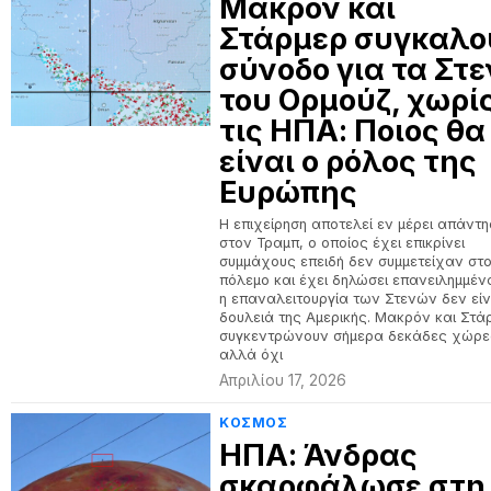
Μάκρον και
Στάρμερ συγκαλο
σύνοδο για τα Στ
του Ορμούζ, χωρί
τις ΗΠΑ: Ποιος θα
είναι ο ρόλος της
Ευρώπης
Η επιχείρηση αποτελεί εν μέρει απάντ
στον Τραμπ, ο οποίος έχει επικρίνει
συμμάχους επειδή δεν συμμετείχαν στ
πόλεμο και έχει δηλώσει επανειλημμένα
η επαναλειτουργία των Στενών δεν είν
δουλειά της Αμερικής. Μακρόν και Στά
συγκεντρώνουν σήμερα δεκάδες χώρε
αλλά όχι
Απριλίου 17, 2026
ΚΟΣΜΟΣ
ΗΠΑ: Άνδρας
σκαρφάλωσε στη