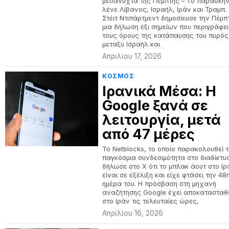
μεσάνυχτα της Πέμπτης – Το παρασκήνι
λένε Λίβανος, Ισραήλ, Ιράν και Τραμπ.
Στέιτ Ντιπάρτμεντ δημοσίευσε την Πέμπ
μια δήλωση έξι σημείων που περιγράφει
τους όρους της κατάπαυσης του πυρός
μεταξύ Ισραήλ και
Απριλίου 17, 2026
ΚΟΣΜΟΣ
Ιρανικά Μέσα: Η
Google ξανά σε
λειτουργία, μετά
από 47 μέρες
Το Netblocks, το οποίο παρακολουθεί 
παγκόσμια συνδεσιμότητα στο διαδίκτυ
δήλωσε στο X ότι το μπλακ άουτ στο Ι
είναι σε εξέλιξη και είχε φτάσει την 48
ημέρα του. Η πρόσβαση στη μηχανή
αναζήτησης Google έχει αποκατασταθ
στο Ιράν τις τελευταίες ώρες,
Απριλίου 16, 2026