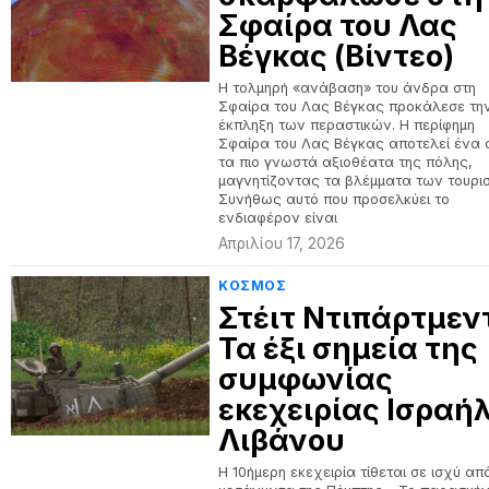
Σφαίρα του Λας
Βέγκας (Βίντεο)
Η τολμηρή «ανάβαση» του άνδρα στη
Σφαίρα του Λας Βέγκας προκάλεσε τη
έκπληξη των περαστικών. Η περίφημη
Σφαίρα του Λας Βέγκας αποτελεί ένα
τα πιο γνωστά αξιοθέατα της πόλης,
μαγνητίζοντας τα βλέμματα των τουρι
Συνήθως αυτό που προσελκύει το
ενδιαφέρον είναι
Απριλίου 17, 2026
ΚΟΣΜΟΣ
Στέιτ Ντιπάρτμεν
Τα έξι σημεία της
συμφωνίας
εκεχειρίας Ισραήλ
Λιβάνου
Η 10ήμερη εκεχειρία τίθεται σε ισχύ απ