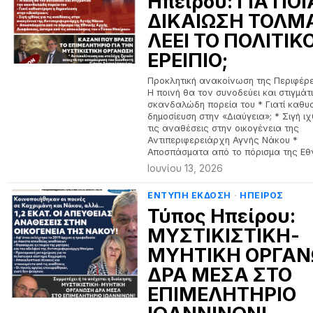
Ηπείρου: ΓΙΑ ΠΟΙ
ΔΙΚΑΙΩΣΗ ΤΟΛΜ
ΛΕΕΙ ΤΟ ΠΟΛΙΤΙΚ
ΕΡΕΙΠΙΟ;
Προκλητική ανακοίνωση της Περιφέρε
Η ποινή θα τον συνοδεύει και στιγμάτ
σκανδαλώδη πορεία του * Γιατί καθυ
δημοσίευση στην «Διαύγεια»; * Σιγή ι
τις αναθέσεις στην οικογένεια της
Αντιπεριφερειάρχη Αγνής Νάκου *
Αποσπάσματα από το πόρισμα της Εθ
Ιουνίου 13, 2026
ΕΝΤΥΠΗ ΕΚΔΟΣΗ
·
ΗΠΕΙΡΟΣ
Τύπος Ηπείρου:
ΜΥΣΤΙΚΙΣΤΙΚΗ-
ΜΥΗΤΙΚΗ ΟΡΓΑ
ΔΡΑ ΜΕΣΑ ΣΤΟ
ΕΠΙΜΕΛΗΤΗΡΙΟ