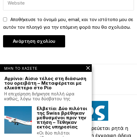
Αποθήκευσε το όνομά μου, email, και τον ιστότοπο μου σε
αυτόν τον πλοηγό για την επόμενη φορά που θα σχολιάσω.
ΜΗΝ ΤΟ ΧΑΣΕΤΕ
Editorial
Έντυπη έκδοση
Αγρίνιο: Αίσιο τέλος στη διάσωση
του ορειβάτη – Μεταφέρεται με
ελικόπτερο στο Ρίο
Powered with
by Hostville
Η επιχείρηση διήρκησε πολλή ώρα
καθώς, λόγω του δύσβατου της
Ελβετία: Δύο πιλότοι
της Swiss βρέθηκαν
μεθυσμένοι πριν την
πτήση – Τέθηκαν
εκτός υπηρεσίας
©
2026
- All rights reserved. Απαγορεύεται ρητά η
«Οι δύο πιλότοι
αναδημοσίευση χωρίς προηγούμενη έγγραφη άδεια