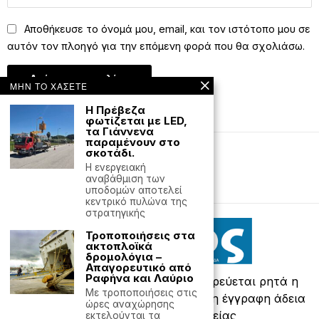
Αποθήκευσε το όνομά μου, email, και τον ιστότοπο μου σε
αυτόν τον πλοηγό για την επόμενη φορά που θα σχολιάσω.
ΜΗΝ ΤΟ ΧΑΣΕΤΕ
Η Πρέβεζα
φωτίζεται με LED,
τα Γιάννενα
παραμένουν στο
σκοτάδι.
Editorial
Έντυπη έκδοση
Η ενεργειακή
αναβάθμιση των
Powered with
by Hostville
υποδομών αποτελεί
κεντρικό πυλώνα της
στρατηγικής
Τροποποιήσεις στα
ακτοπλοϊκά
δρομολόγια –
Απαγορευτικό από
Ραφήνα και Λαύριο
©
2026
- All rights reserved. Απαγορεύεται ρητά η
Με τροποποιήσεις στις
αναδημοσίευση χωρίς προηγούμενη έγγραφη άδεια
ώρες αναχώρησης
της ιδιοκτήτριας εταιρείας
εκτελούνται τα