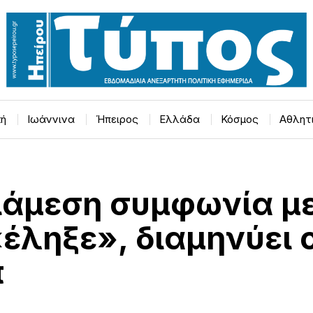
κή
Ιωάννινα
Ήπειρος
Ελλάδα
Κόσμος
Αθλητ
ιάμεση συμφωνία με
«έληξε», διαμηνύει 
π