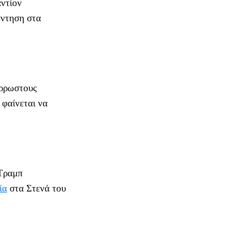
αντίον
άντηση στα
άρρωστους
φαίνεται να
 Τραμπ
ία
στα Στενά του