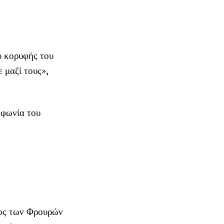
υ κορυφής του
 μαζί τους»,
μφωνία του
τος των Φρουρών