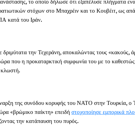
ανάστασης, το οποίο δήλωσε ότι εξαπέλυσε πλήγματα εν
ρατιωτικών στόχων στο Μπαχρέιν και το Κουβέιτ, ως απ
Α κατά του Ιράν.
ε δριμύτατα την Τεχεράνη, αποκαλώντας τους «κακούς, 
 ώρα που η προκαταρκτική συμφωνία του με το καθεστώς 
 κλωστή.
ναρξη της συνόδου κορυφής του ΝΑΤΟ στην Τουρκία, ο
χώρα «βρώμικο παίκτη» επειδή
στοχοποίησε εμπορικά πλο
ζοντας την κατάπαυση του πυρός.