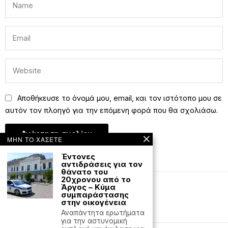
Αποθήκευσε το όνομά μου, email, και τον ιστότοπο μου σε
αυτόν τον πλοηγό για την επόμενη φορά που θα σχολιάσω.
ΜΗΝ ΤΟ ΧΑΣΕΤΕ
Έντονες
αντιδράσεις για τον
θάνατο του
20χρονου από το
Άργος – Κύμα
Editorial
Έντυπη έκδοση
συμπαράστασης
στην οικογένεια
Powered with
by Hostville
Αναπάντητα ερωτήματα
για την αστυνομική