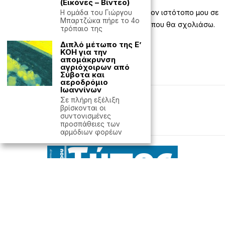
(Εικόνες – Βίντεο)
Αποθήκευσε το όνομά μου, email, και τον ιστότοπο μου σε
H ομάδα του Γιώργου
Μπαρτζώκα πήρε το 4ο
αυτόν τον πλοηγό για την επόμενη φορά που θα σχολιάσω.
τρόπαιο της
Διπλό μέτωπο της Ε’
ΚΟΗ για την
απομάκρυνση
αγριόχοιρων από
Σύβοτα και
αεροδρόμιο
Ιωαννίνων
Σε πλήρη εξέλιξη
Editorial
Έντυπη έκδοση
βρίσκονται οι
συντονισμένες
προσπάθειες των
Powered with
by Hostville
αρμόδιων φορέων
©
2026
- All rights reserved. Απαγορεύεται ρητά η
αναδημοσίευση χωρίς προηγούμενη έγγραφη άδεια
της ιδιοκτήτριας εταιρείας