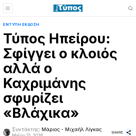
ΕΝΤΥΠΗ ΕΚΔΟΣΗ
Τύπος Ηπείρου:
Σφίγγει ο κλοιός
αλλά ο
Καχριμάνης
σφυρίζει
«Βλάχικα»
Συντάκτης:
Μάριος - Μιχαήλ Λίγκας
SHARE
Μαΐου 21, 2026