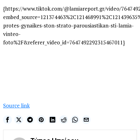
{https://www.tiktok.com/@lamiareport.gr/video/76474
embed_source=121374463%2C121468991%2C121439635
protes-gynaikes-ston-strato-parousiastikan-sti-lamia-
vinteo-
foto%2F&referer_video_id=7647492292315467011}
Source link