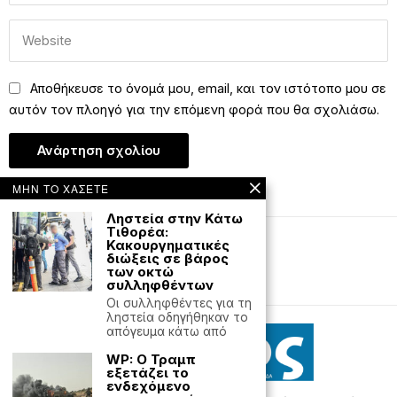
Αποθήκευσε το όνομά μου, email, και τον ιστότοπο μου σε
αυτόν τον πλοηγό για την επόμενη φορά που θα σχολιάσω.
ΜΗΝ ΤΟ ΧΑΣΕΤΕ
Ληστεία στην Κάτω
Τιθορέα:
Κακουργηματικές
Editorial
Έντυπη έκδοση
διώξεις σε βάρος
των οκτώ
συλληφθέντων
Powered with
by Hostville
Οι συλληφθέντες για τη
ληστεία οδηγήθηκαν το
απόγευμα κάτω από
WP: Ο Τραμπ
εξετάζει το
ενδεχόμενο