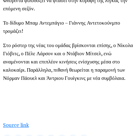
Φλόριντα φιλοδοξεί να φτάσει στην κορυφή της λίγκας την
επόμενη σεζόν.
Το δίδυμο Μπαμ Αντεμπάγιο – Γιάννης Αντετοκούνμπο
τρομάζει!
Στο ρόστερ της νέας του ομάδας βρίσκονται επίσης, ο Νίκολα
Γιόβιτς, ο Πέλε Λάρσον και ο Ντάβιον Μίτσελ, ενώ
αναμένονται και επιπλέον κινήσεις ενίσχυσης μέσα στο
καλοκαίρι. Παράλληλα, πιθανή θεωρείται η παραμονή των
Νόρμαν Πάουελ και Άντριου Γουίγκινς με νέα συμβόλαια.
Source link