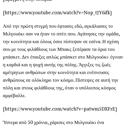
{https://www.youtube.com/watch?v=Nop_tJY6ifk}
Από την πρώτη στιγμή που έφτασες εδώ, αγκάλιασες το
Μιλγουόκι σαν να ήταν το σπίτι σου. Αγάπησες την ομάδα,
την κοινότητα και όλους όσοι πίστεψαν σε εσένα. Η σχέση
σου με τους φιλάθλους των Μπακς ξεπέρασε τα όρια του
μπάσκετ. Δεν έπαιξες απλώς μπάσκετ στο Μιλγουόκι· έγιναν
η καρδιά και η ψυχή αυτής της πόλης. Άγγιξες τις ζωές
αμέτρητων ανθρώπων στην κοινότητα και ενέπνευσες
ανθρώπους σε ολόκληρο τον κόσμο. Πίστεψες σε αυτή την
πόλη και στους φιλάθλους της, όταν ο υπόλοιπος κόσμος
αμφέβαλλε.
{https://www.youtube.com/watch?v=patwm5DXFrE}
Ύστερα από 50 χρόνια, χάρισες στο Μιλγουόκι ένα