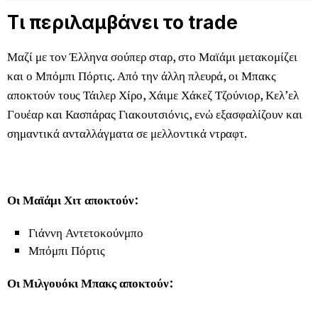
Τι περιλαμβάνει το trade
Μαζί με τον Έλληνα σούπερ σταρ, στο Μαϊάμι μετακομίζει
και ο Μπόμπι Πόρτις. Από την άλλη πλευρά, οι Μπακς
αποκτούν τους Τάιλερ Χίρο, Χάιμε Χάκεζ Τζούνιορ, Κελ’ελ
Γουέαρ και Κασπάρας Γιακουτσιόνις, ενώ εξασφαλίζουν και
σημαντικά ανταλλάγματα σε μελλοντικά ντραφτ.
Οι Μαϊάμι Χιτ αποκτούν:
Γιάννη Αντετοκούνμπο
Μπόμπι Πόρτις
Οι Μιλγουόκι Μπακς αποκτούν: