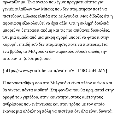
πρωτάθλημα. Ένα όνειρο που έγινε πραγματικότητα για
γενιές φιλάθλων των Μπακς που δεν σταμάτησαν ποτέ να
πιστεύουν. Έδωσες ελπίδα στο Μιλγουόκι. Μας δίδαξες ότι η
αφοσίωση εξακολουθεί να έχει αξία. Ότι η σκληρή δουλειά
μπορεί να ξεπεράσει ακόμη και τις πιο απίθανες δυσκολίες.
Ότι μια ομάδα από μια μικρή αγορά μπορεί να φτάσει στην
κορυφή, επειδή εσύ δεν σταμάτησες ποτέ να πιστεύεις. Για
ένα βράδυ, το Μιλγουόκι δεν παρακολουθούσε απλώς την
ιστορία· τη ζούσε μαζί σου.
{https://www.youtube.com/watch?v=jf4RGUnHLMY}
Η παρακαταθήκη σου στο Μιλγουόκι είναι πλέον αιώνια και
θα γίνεται πάντα αισθητή. Στη φανέλα που θα κρεμαστεί στην
οροφή του γηπέδου, στην κοινότητα, στους αμέτρητους
ανθρώπους που ενέπνευσες και στον τρόπο με τον οποίο
έκανες μια ολόκληρη πόλη να πιστέψει ότι όλα είναι δυνατά.