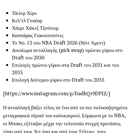
Τάιλερ Χίρο
Κελ’ελ Γουέαρ
Χάιμε Χάκεζ Τζούνιορ
Κασπάρας Γιακουτσιόνις
Το Νο. 13 του NBA Draft 2026 (Νέιτ Άμεντ)
Δικαίωμα ανταλλαγής (pick swap) πρώτου γύρου στο
Draft του 2030
Επιλογές πρώτου γύρου στα Draft του 2031 και του
2033
Επιλογή δεύτερου γύρου στο Draft του 2033
{https://www.instagram.com/p/DadbQr9DPIZ/}
Η ανταλλαγή βάζει τέλος σε ένα από τα πιο πολυσυζητημένα
μεταγραφικά σίριαλ του καλοκαιριού. Σύμφωνα με το NBA,
οι Μπακς εξέταζαν μέχρι την τελευταία στιγμή προτάσεις
τόσο από τους Χιτ όσο και από τους Σέλτικς, πριν