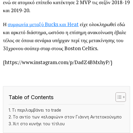
ενώ σε ατομικό επίπεδο κατέκτησε 2 MVP τις σεζόν 2018-19
και 2019-20.
Η
συμφωνία μεταξύ Bucks και Heat
είχε ολοκληρωθεί εδώ
και αρκετό διάστημα, ωστόσο η επίσημη ανακοίνωση έβαλε
τέλος σε όποια σενάρια υπήρχαν περί της μετακίνησης του
31χρονου σούπερ σταρ στους Boston Celtics.
{https://www.instagram.com/p/DadZ4BMxhyP/}
Table of Contents
Τι περιλαμβάνει το trade
Το αντίο των «ελαφιών» στον Γιάννη Αντετοκούνμπο
Χιτ στο κυνήγι του τίτλου