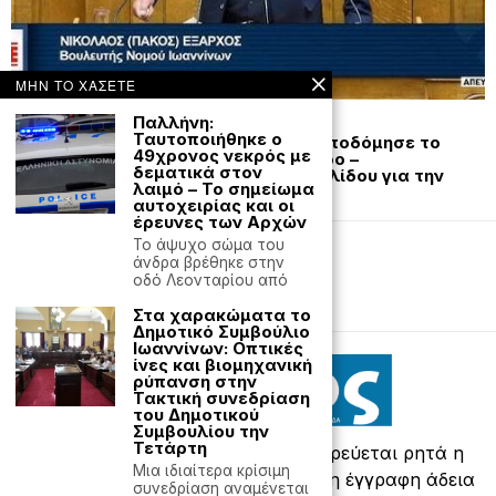
ΜΗΝ ΤΟ ΧΑΣΕΤΕ
Ιουλίου 22, 2026
Παλλήνη:
Ταυτοποιήθηκε ο
Σκληρό ροκ στη Βουλή: Ο Έξαρχος αποδόμησε το
49χρονος νεκρός με
κυβερνητικό παραμύθι για την Ήπειρο –
δεματικά στον
Αποστομωτική απάντηση στη Μιχαηλίδου για την
λαιμό – Το σημείωμα
πρόνοια στα Ιωάννινα
αυτοχειρίας και οι
έρευνες των Αρχών
Το άψυχο σώμα του
άνδρα βρέθηκε στην
Editorial
Έντυπη έκδοση
οδό Λεονταρίου από
Powered with
by Hostville
Στα χαρακώματα το
Δημοτικό Συμβούλιο
Ιωαννίνων: Οπτικές
ίνες και βιομηχανική
ρύπανση στην
Τακτική συνεδρίαση
του Δημοτικού
Συμβουλίου την
Τετάρτη
©
2026
- All rights reserved. Απαγορεύεται ρητά η
Μια ιδιαίτερα κρίσιμη
αναδημοσίευση χωρίς προηγούμενη έγγραφη άδεια
συνεδρίαση αναμένεται